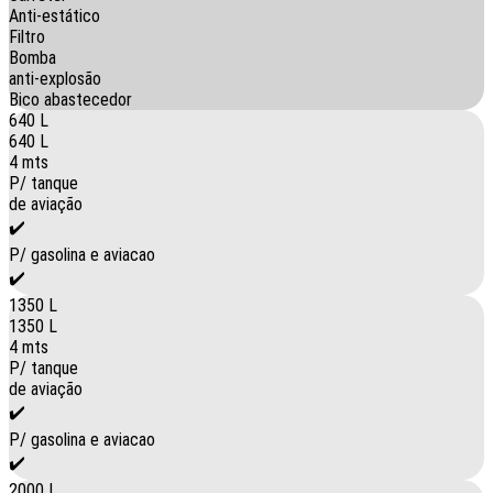
Anti-estático
Filtro
Bomba
anti-explosão
Bico abastecedor
640 L
640 L
4 mts
P/ tanque
de aviação
✔️
P/ gasolina e aviacao
✔️
1350 L
1350 L
4 mts
P/ tanque
de aviação
✔️
P/ gasolina e aviacao
✔️
2000 L