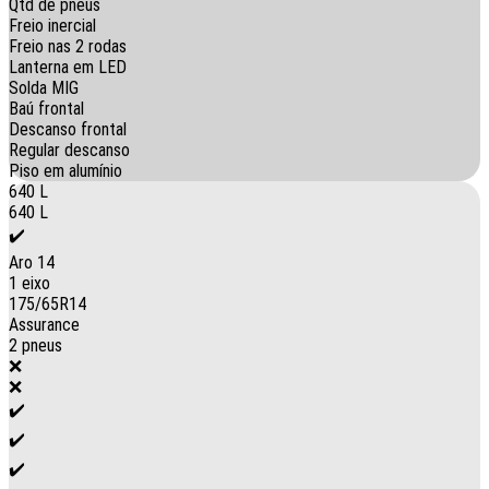
Qtd de pneus
Freio inercial
Freio nas 2 rodas
Lanterna em LED
Solda MIG
Baú frontal
Descanso frontal
Regular descanso
Piso em alumínio
640 L
640 L
✔️
Aro 14
1 eixo
175/65R14
Assurance
2 pneus
❌
❌
✔️
✔️
✔️