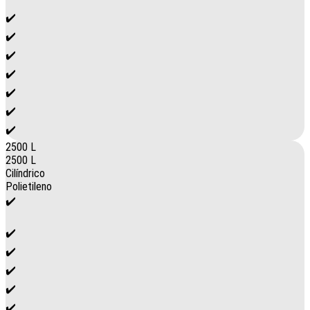
✔️
✔️
✔️
✔️
✔️
✔️
✔️
2500 L
2500 L
Cilíndrico
Polietileno
✔️
✔️
✔️
✔️
✔️
✔️