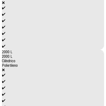
❌
✔️
✔️
✔️
✔️
✔️
✔️
✔️
2000 L
2000 L
Cilíndrico
Polietileno
❌
✔️
✔️
✔️
✔️
✔️