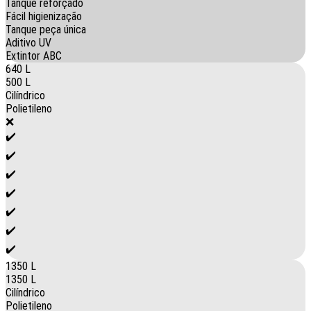
Tanque reforçado
Fácil higienização
Tanque peça única
Aditivo UV
Extintor ABC
640 L
500 L
Cilíndrico
Polietileno
❌
✔️
✔️
✔️
✔️
✔️
✔️
✔️
1350 L
1350 L
Cilíndrico
Polietileno