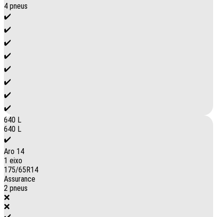
4 pneus
✔️
✔️
✔️
✔️
✔️
✔️
✔️
✔️
640 L
640 L
✔️
Aro 14
1 eixo
175/65R14
Assurance
2 pneus
❌
❌
✔️