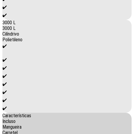
✔️
✔️
3000 L
3000 L
Cilíndrivo
Polietileno
✔️
✔️
✔️
✔️
✔️
✔️
✔️
✔️
Características
Incluso
Mangueira
Carretel