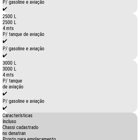
P/ gasoline e aviação
✔️
2500 L
2500 L
4 mts
P/ tanque de aviação
✔️
P/ gasoline e aviação
✔️
3000 L
3000 L
4 mts
P/ tanque
de aviação
✔️
P/ gasoline e aviação
✔️
Características
Incluso
Chassi cadastrado
no denatran
Pronto para emplacamento