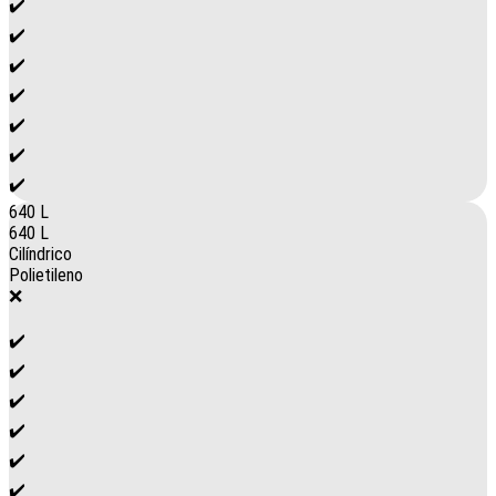
✔️
✔️
✔️
✔️
✔️
✔️
✔️
640 L
640 L
Cilíndrico
Polietileno
❌
✔️
✔️
✔️
✔️
✔️
✔️